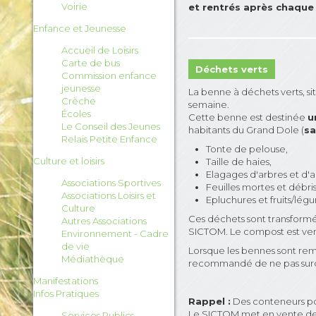
Voirie
et rentrés après chaque 
Enfance et Jeunesse
Accueil de Loisirs
Carte de bus
Déchets verts
Commission enfance
jeunesse
La benne à déchets verts, si
Crèche
semaine.
Écoles
Cette benne est destinée
u
Le Conseil des Jeunes
habitants du Grand Dole (
sa
Relais Petite Enfance
Tonte de pelouse,
Culture et loisirs
Taille de haies,
Elagages d'arbres et d'a
Associations Sportives
Feuilles mortes et débri
Associations Loisirs et
Epluchures et fruits/lég
Culture
Ces déchets sont transform
Autres Associations
SICTOM. Le compost est vendu
Environnement - Cadre
de vie
Lorsque les bennes sont rem
Médiathèque
recommandé de ne pas surc
Manifestations
Infos Pratiques
Rappel :
Des conteneurs pour
Le SICTOM met en vente des c
Services Publics