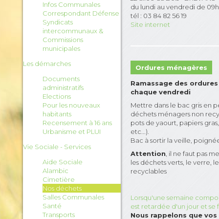
Infos Communales
du lundi au vendredi de 09h 
Correspondant Défense
tél : 03 84 82 56 19
Syndicats
Site internet
intercommunaux &
Commissions
municipales
Les démarches
Ordures ménagères
Documents
Ramassage des ordures
administratifs
chaque vendredi
Elections
Pour les nouveaux
Mettre dans le bac gris en peti
habitants
déchets ménagers non recycla
Recensement à 16 ans
pots de yaourt, papiers gras,
Urbanisme et PLUI
etc...).
Bac à sortir la veille, poign
Vie Sociale - Services
Attention
, il ne faut pas m
Aide Sociale
les déchets verts, le verre, 
Alambic
recyclables
Cimetière
Nos déchets
Salles Communales
Lorsqu'une semaine comporte
Santé
est retardée d'un jour et se
Transports
Nous rappelons que vos b