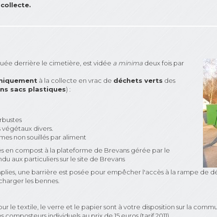
collecte.
tuée derrière le cimetière, est vidée
a minima
deux fois par
niquement
à la collecte en vrac de
déchets verts
des
ns sacs plastiques
) :
rbustes
s végétaux divers.
umes non souillés par aliment
és en compost à la plateforme de Brevans gérée par le
 aux particuliers sur le site de Brevans
plies, une barrière est posée pour empêcher l'accès à la rampe de dé
harger les bennes.
 le textile, le verre et le papier sont à votre disposition sur la comm
omposteurs individuels au prix de 15 euros (tarif 2011).