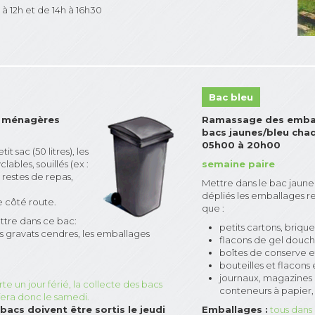
à 12h et de 14h à 16h30
Bac bleu
 ménagères
Ramassage des embal
bacs jaunes/bleu cha
05h00 à 20h00
t sac (50 litres), les
bles, souillés (ex :
semaine paire
 restes de repas,
Mettre dans le bac jaune
dépliés les emballages re
ée côté route.
que :
ettre dans ce bac:
petits cartons, brique
les gravats cendres, les emballages
flacons de gel douch
boîtes de conserve e
bouteilles et flacons 
journaux, magazines e
 un jour férié, la collecte des bacs
conteneurs à papier, e
 fera donc le samedi.
acs doivent être sortis le jeudi
Emballages :
tous dan