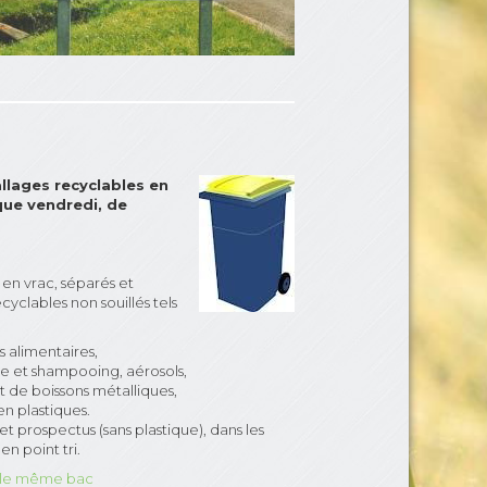
lages recyclables en
que vendredi, de
 en vrac, séparés et
cyclables non souillés tels
s alimentaires,
e et shampooing, aérosols,
t de boissons métalliques,
en plastiques.
t prospectus (sans plastique), dans les
n point tri.
s le même bac