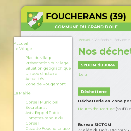
FOUCHERANS (39)
COMMUNE DU GRAND DOLE
Accueil
>
Vie Sociale - Services
>
Accueil
Nos déche
Le Village
Plan du village
Présentation du village
SYDOM du JURA
Situation géographique
Un peu d'histoire
Le tri
Actualités
Zone de Rougemont
Déchetterie
La Mairie
Déchetterie en Zone por
Conseil Municipal
Secrétariat
Heures d'ouverture
(sauf Di
Avis d'Appel Public
Comptes-rendus du
Conseil
Bureau SICTOM
Gazette Foucheranaise
22 allée du Bois - BREVANS 