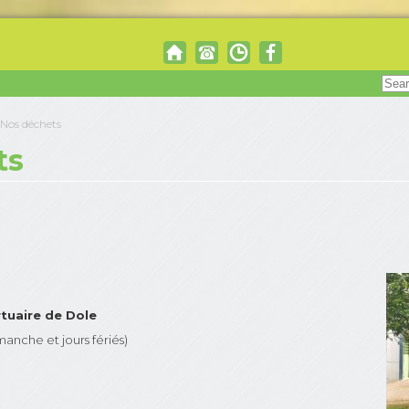
Nos déchets
ts
tuaire de Dole
manche et jours fériés)
-