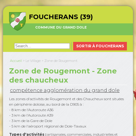
FOUCHERANS (39)
COMMUNE DU GRAND DOLE
SORTIR À FOUCHERANS
Accueil
>
Le Village
>
Zone de Rougemont
Zone de Rougemont - Zone
des chaucheux
compétence agglomération du grand dole
Les zones d'activités de Rougemont et des Chaucheux sont situées
en périphérie doloise, au bord de la D905 à :
- 8 km de l'Autoroute A36
- 3 km de l'Autoroute A39
- 3 km de la Gare de Dole
- 5 km de l'aéroport régional de Dole-Tavaux
Types d'activités :
artisanales, commerciales, industrielles et