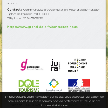
services.
Contact :
Communauté d'agglomération. Hôtel d'agglomération
- place de l'europe 39100 DOLE
Téléphone : 03 84 79 79 79
https://www.grand-dole.fr/contactez-nous
En poursuivant votre navigation sur ce site, vous acceptez l’utilisation de
Dernière mise à jour : 7/08/2026
cookies dans le but de se souvenir de vos préférences et recueillir des
- Mairie de FOUCHERANS (Jura) -
Mentions légales
-
Plan du site
-
données statistiques.