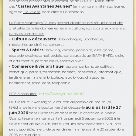
des années précédentes, la commune de FOUCHERANS offre
des
"Cartes Avantages Jeunes"
(
en nombre limité
)
aux jeunes
âgés de
11 à 25 ans
, domiciliés à Foucherans
.
La Carte Avantages Jeunes permet d’obtenir des réductions et des
gratuités dans les domaines liés à la culture, aux sports, aux loisirs et
dans les commerces
:
- Culture & découverte
: bibliothèque, ludothèque,
médiathèque, cinéma, concert...
- Sports & Loisirs
: bowling, karting, patinoire, laser-game,
escalade, piscine, canoë, pédalo, parc aquatique, BAFA BAFD, loisirs
et arts créatifs, parc de loisirs, sports d’hiver....
- Commerce & vie pratique
: assurance, banque, coiffeur,
esthétique, permis, formation, habitat, imprimerie, informatique,
jardinerie, animalerie, bricolage, jeux, bijoux, chaussures,
habillement, restaurant, téléphonie...
SITE à consulter
:
https://www.jeunes-bfc.fr/
Où t’inscrire ? Renseigne le coupon disponible en mairie (ou
télécharge le via le bouton vert) et dépose-le
au plus tard le 27
juin 2026
dans l’urne située dans le hall d'entrée de la Mairie.
Quand te sera remise la carte ? Le
samedi 5 septembre 2026
à la
Salle Belsot de 14h à 17h,
lors du forum des associations. Si tu n'es
pas disponible, merci de te rendre en mairie
avant le
30 septembre
2026
, dernier délai.