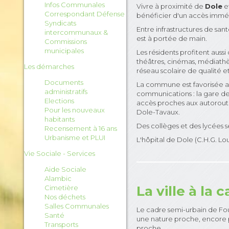
Infos Communales
Vivre à proximité de
Dole
e
Correspondant Défense
bénéficier d'un accès imméd
Syndicats
Entre infrastructures de san
intercommunaux &
est à portée de main.
Commissions
municipales
Les résidents profitent aussi
théâtres, cinémas, médiath
Les démarches
réseau scolaire de qualité 
Documents
La commune est favorisée au
administratifs
communications : la gare de 
Elections
accès proches aux autoroute
Pour les nouveaux
Dole-Tavaux.
habitants
Des collèges et des lycées 
Recensement à 16 ans
Urbanisme et PLUI
L'hôpital de Dole (C.H.G. Lou
Vie Sociale - Services
Aide Sociale
Alambic
La ville à la
Cimetière
Nos déchets
Salles Communales
Le cadre semi-urbain de Fou
Santé
une nature proche, encore 
Transports
proche.