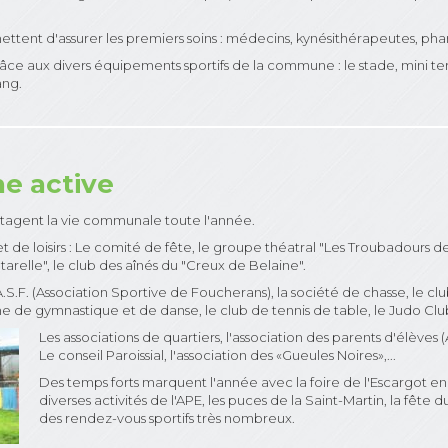
ent d'assurer les premiers soins : médecins, kynésithérapeutes, pharm
râce aux divers équipements sportifs de la commune : le stade, mini ter
ang.
 active
artagent la vie communale toute l'année.
et de loisirs : Le comité de fête, le groupe théatral "Les Troubadours de
tarelle", le club des aînés du "Creux de Belaine".
'A.S.F. (Association Sportive de Foucherans), la société de chasse, le cl
e de gymnastique et de danse, le club de tennis de table, le Judo Club
Les associations de quartiers, l'association des parents d'élèves (A
Le conseil Paroissial, l'association des «Gueules Noires»,...
Des temps forts marquent l'année avec la foire de l'Escargot en
diverses activités de l'APE, les puces de la Saint-Martin, la fête 
des rendez-vous sportifs très nombreux.