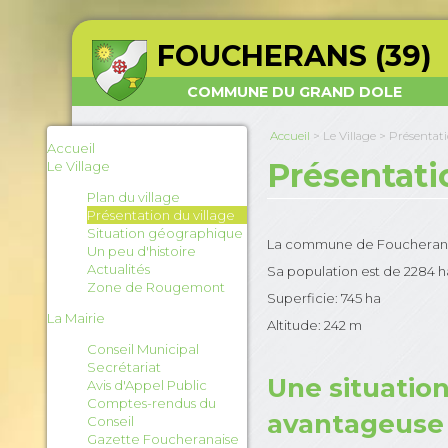
FOUCHERANS (39)
COMMUNE DU GRAND DOLE
Accueil
>
Le Village
>
Présentati
Accueil
Présentat
Le Village
Plan du village
Présentation du village
Situation géographique
La commune de Foucherans e
Un peu d'histoire
Actualités
Sa population est de 2284 
Zone de Rougemont
Superficie: 745 ha
La Mairie
Altitude: 242 m
Conseil Municipal
Secrétariat
Une situatio
Avis d'Appel Public
Comptes-rendus du
avantageuse
Conseil
Gazette Foucheranaise