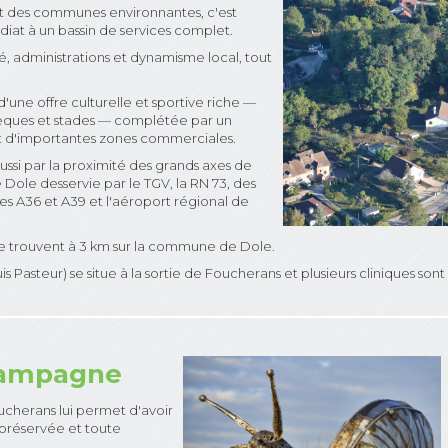
t des communes environnantes, c'est
iat à un bassin de services complet.
té, administrations et dynamisme local, tout
 d'une offre culturelle et sportive riche —
èques et stades — complétée par un
et d'importantes zones commerciales.
ssi par la proximité des grands axes de
Dole desservie par le TGV, la RN 73, des
s A36 et A39 et l'aéroport régional de
se trouvent à 3 km sur la commune de Dole.
is Pasteur) se situe à la sortie de Foucherans et plusieurs cliniques so
 campagne
cherans lui permet d'avoir
préservée et toute