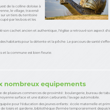
est de la colline doloise à
enne, le village, traversé
sur un tiers du territoire
upé par les bois et les
dé son cachet ancien et authentique, l'église a retrouvé son aspect d
n des habitants pour la détente et la pêche. Le parcours de santé s'ef
s et la commune est bien fleurie.
aux nombreux equipements
ce de plusieurs commerces de proximité : boulangerie, bureau de tab
 moyenne surface et une station carburants / lavage automobile.
uipée pour l'éducation des jeunes enfants : école maternelle et prim
e de loisirs et garderie, bibliothèque (fermée temporairement depuis le