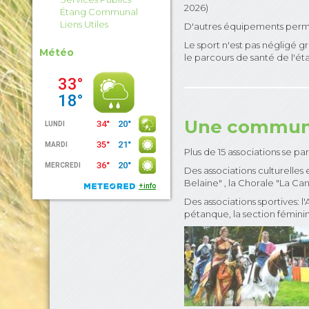
2026)
Étang Communal
Liens Utiles
D'autres équipements permett
Le sport n'est pas négligé g
Météo
le parcours de santé de l'ét
Une commune
Plus de 15 associations se p
Des associations culturelles 
Belaine" , la Chorale "La Can
Des associations sportives: l
pétanque, la section féminin