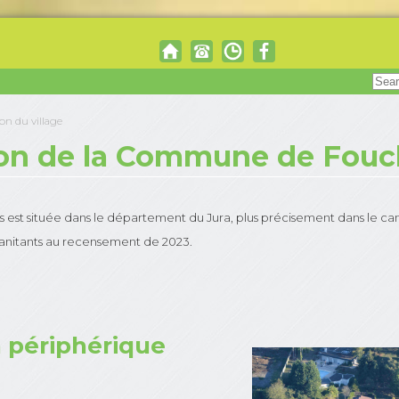
on du village
ion de la Commune de Fouc
st située dans le département du Jura, plus précisement dans le can
hanitants au recensement de 2023.
n périphérique