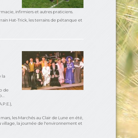
acie, infirmiers et autres praticiens.
rain Hat-Trick, les terrains de pétanque et
 la
ub de
...
.P.E.),
 mars, les Marchés au Clair de Lune en été,
du village, la journée de l'environnement et