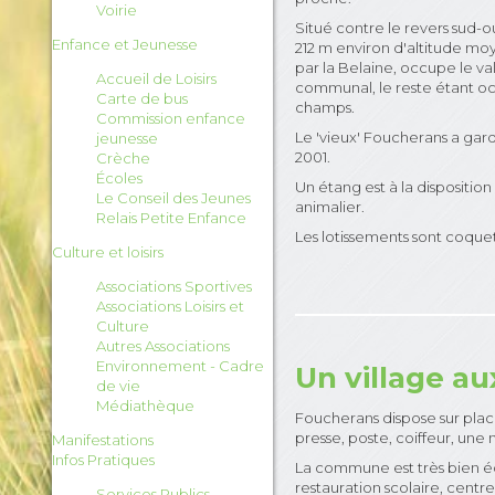
Voirie
Situé contre le revers sud-ou
Enfance et Jeunesse
212 m environ d'altitude moy
par la Belaine, occupe le val 
Accueil de Loisirs
communal, le reste étant occ
Carte de bus
champs.
Commission enfance
Le 'vieux' Foucherans a gar
jeunesse
2001.
Crèche
Écoles
Un étang est à la dispositio
Le Conseil des Jeunes
animalier.
Relais Petite Enfance
Les lotissements sont coquet
Culture et loisirs
Associations Sportives
Associations Loisirs et
Culture
Autres Associations
Environnement - Cadre
Un village 
de vie
Médiathèque
Foucherans dispose sur pla
presse, poste, coiffeur, une
Manifestations
Infos Pratiques
La commune est très bien éq
restauration scolaire, centr
Services Publics