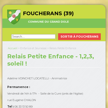
FOUCHERANS (39)
COMMUNE DU GRAND DOLE
SORTIR À FOUCHERANS
Accueil
>
Enfance et Jeunesse
>
Relais Petite Enfance
Relais Petite Enfance - 1,2,3,
soleil !
Adeline VOINCHET LOCATELLI - Animatrice
Permanence :
Vendredi de 14h à 17h - Salle de la Cure (prés de l'église)
rue Eugéne CHALON
Tel :
06 33 13 50 89