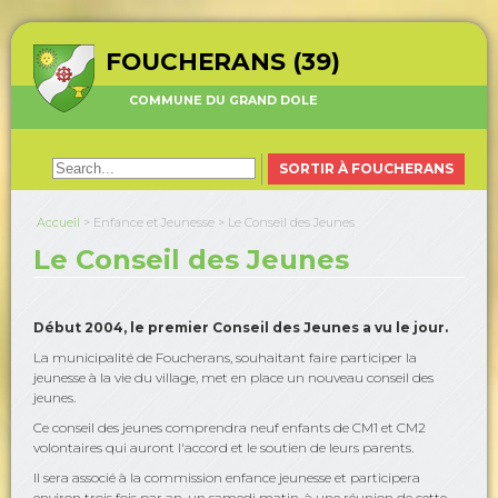
FOUCHERANS (39)
COMMUNE DU GRAND DOLE
SORTIR À FOUCHERANS
Accueil
>
Enfance et Jeunesse
>
Le Conseil des Jeunes
Le Conseil des Jeunes
Début 2004, le premier Conseil des Jeunes a vu le jour.
La municipalité de Foucherans, souhaitant faire participer la
jeunesse à la vie du village, met en place un nouveau conseil des
jeunes.
Ce conseil des jeunes comprendra neuf enfants de CM1 et CM2
volontaires qui auront l'accord et le soutien de leurs parents.
Il sera associé à la commission enfance jeunesse et participera
environ trois fois par an, un samedi matin, à une réunion de cette