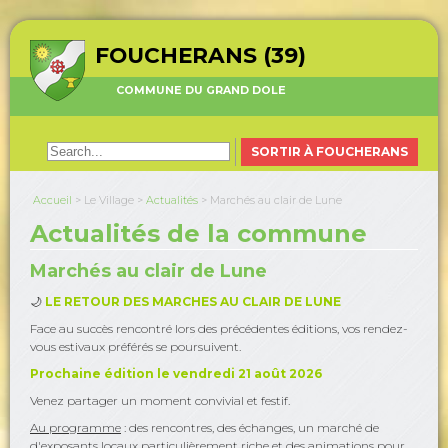
FOUCHERANS (39)
COMMUNE DU GRAND DOLE
SORTIR À FOUCHERANS
Accueil
>
Le Village
>
Actualités
>
Marchés au clair de Lune
Actualités de la commune
Marchés au clair de Lune
🌙
LE RETOUR DES MARCHES AU CLAIR DE LUNE
Face au succès rencontré lors des précédentes éditions, vos rendez-
vous estivaux préférés se poursuivent.
Prochaine édition le vendredi 21 août 2026
Venez partager un moment convivial et festif.
Au programme
: des rencontres, des échanges, un marché de
d'exposants locaux particulièrement riche et des animations pour